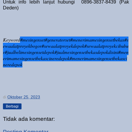
Untuk info lebih lanjut hubungi 0896-3837-8439 (Pak
Deden)
Keyword
#mesingenset
#generatorset
#menerimamesingensetbekas
#s
ewaalatproyekbogor
#sewaalatproyekdepok
#sewaalatproyekcibubu
r
#jualbelimesingensetdepok
#jualmesingensetbekasdepokdisini
#men
erimamesingensetbekascineredepok#menerimamesingensetbekasci
neredepok
di
Oktober 25, 2023
Berbagi
Tidak ada komentar:
Posting Komentar