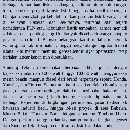
berbagai kebutuhan listrik cadangan, baik untuk rumah tangga,
toko, bengkel, proyek konstruksi, hingga usaha kecil menengah.
Dengan meningkatnya kebutuhan akan pasokan listrik yang stabil
di wilayah Babelan dan sekitarnya, terutama saat terjadi
pemadaman PLN atau kebutuhan listrik tambahan, genset menjadi
salah satu alat penting yang kini banyak dicari oleh warga maupun
pelaku usaha lokal. Banyak pelanggan kami, mulai dari pemilik
warung, kontraktor rumahan, hingga pengelola gudang dan tempat
usaha, kini memilih memiliki genset sendiri agar operasional tetap
berjalan lancar kapan pun dibutuhkan.
Sindang Teknik menyediakan berbagai pilihan genset dengan
kapasitas mulai dari 1000 watt hingga 10.000 watt, menggunakan
mesin bensin maupun diesel dari brand terpercaya seperti Honda,
Yamaha, dan Firman. Semua unit kami pastikan dalam kondisi siap
pakai, dengan sistem starting mudah, konsumsi bahan bakar efisien,
dan suara mesin yang lebih tenang. Cocok digunakan untuk
berbagai keperluan di lingkungan perumahan, pasar tradisional,
kawasan industri kecil, hingga lokasi proyek di area Babelan,
Muara Bakti, Harapan Baru, hingga seputaran Tambun Utara.
Dengan performa tangguh dan layanan purna jual lengkap, genset
dari Sindang Teknik siap menjadi solusi listrik andalan anda.