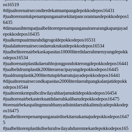
os16519
#dijualtorenairsecondterdekatmampangdepokkodepos16431
#jualtorenuntukpenampunganairsekitarpancoranmasdepokkodepos1
6435
#dimanasihtempatjualbelitorenpenampunganairarearangkapanjayad
epokkodepos16435
#jualkempuairmurahdigrogoldepokkodepos16531
#jualalattorenairsecondareakrukutdepokkodepos16534
#jualbelitorenairbekaskapasitas10000literdidaerahmeruyungdepokk
odepos16534
#jualtorenairplastikdaerahbojongpondokterongdepokkodepos16441
#jualbelidrumplastik200literareacipayungdepokkodepos16445
#jualdrumplastik200litertutuplebarratujayadepokkodepos16441
#dijualtorenairsecondkapasitas2000literdaerahpangkalanjatidepokk
odepos16544
#jualtorenkempulbcdiwilayahharjamuktidepokkodepos16454
#jualtorenairbekasterkuatdidaerahkalibarudepokkodepos16475
#torenairbekaspalingmurahhanyadisinidaerahkalimulyadepokkodep
os16475
#jualbelitorenpenampunganairdisekitarsukamajudepokkodepos1647
5
#jualbelitorenplastikdiseluruhwilayahdurenmekardepokkodepos165