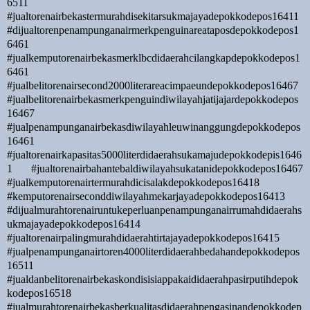
6511
#jualtorenairbekastermurahdisekitarsukmajayadepokkodepos16411
#dijualtorenpenampunganairmerkpenguinareataposdepokkodepos1
6461
#jualkemputorenairbekasmerklbcdidaerahcilangkapdepokkodepos1
6461
#jualbelitorenairsecond2000literareacimpaeundepokkodepos16467
#jualbelitorenairbekasmerkpenguindiwilayahjatijajardepokkodepos
16467
#jualpenampunganairbekasdiwilayahleuwinanggungdepokkodepos
16461
#jualtorenairkapasitas5000literdidaerahsukamajudepokkodepis1646
1 #jualtorenairbahantebaldiwilayahsukatanidepokkodepos16467
#jualkemputorenairtermurahdicisalakdepokkodepos16418
#kemputorenairseconddiwilayahmekarjayadepokkodepos16413
#dijualmurahtorenairuntukeperluanpenampunganairrumahdidaerahs
ukmajayadepokkodepos16414
#jualtorenairpalingmurahdidaerahtirtajayadepokkodepos16415
#jualpenampunganairtoren4000literdidaerahbedahandepokkodepos
16511
#jualdanbelitorenairbekaskondisisiappakaididaerahpasirputihdepok
kodepos16518
#jualmurahtorenairbekasberkualitasdidaerahpengasinandepokkodep