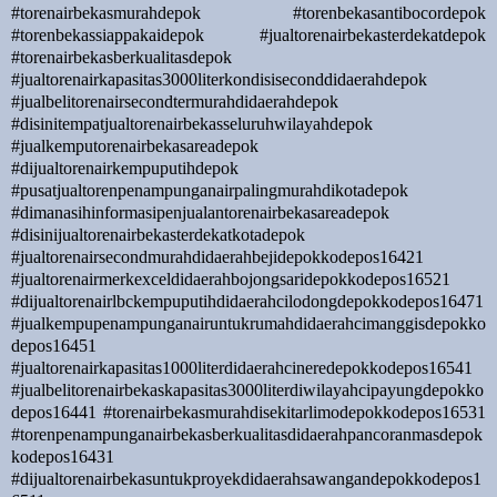
#torenairbekasmurahdepok #torenbekasantibocordepok
#torenbekassiappakaidepok #jualtorenairbekasterdekatdepok
#torenairbekasberkualitasdepok
#jualtorenairkapasitas3000literkondisiseconddidaerahdepok
#jualbelitorenairsecondtermurahdidaerahdepok
#disinitempatjualtorenairbekasseluruhwilayahdepok
#jualkemputorenairbekasareadepok
#dijualtorenairkempuputihdepok
#pusatjualtorenpenampunganairpalingmurahdikotadepok
#dimanasihinformasipenjualantorenairbekasareadepok
#disinijualtorenairbekasterdekatkotadepok
#jualtorenairsecondmurahdidaerahbejidepokkodepos16421
#jualtorenairmerkexceldidaerahbojongsaridepokkodepos16521
#dijualtorenairlbckempuputihdidaerahcilodongdepokkodepos16471
#jualkempupenampunganairuntukrumahdidaerahcimanggisdepokko
depos16451
#jualtorenairkapasitas1000literdidaerahcineredepokkodepos16541
#jualbelitorenairbekaskapasitas3000literdiwilayahcipayungdepokko
depos16441 #torenairbekasmurahdisekitarlimodepokkodepos16531
#torenpenampunganairbekasberkualitasdidaerahpancoranmasdepok
kodepos16431
#dijualtorenairbekasuntukproyekdidaerahsawangandepokkodepos1