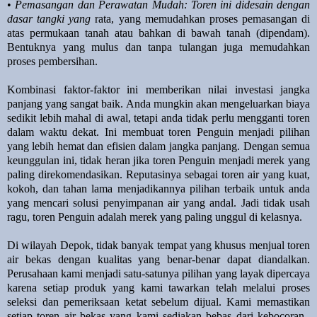
•
Pemasangan dan Perawatan Mudah: Toren ini didesain dengan
dasar tangki yang
rata, yang memudahkan proses pemasangan di
atas permukaan tanah atau bahkan di bawah tanah (dipendam).
Bentuknya yang mulus dan tanpa tulangan juga memudahkan
proses pembersihan.
Kombinasi faktor-faktor ini memberikan nilai investasi jangka
panjang yang sangat baik. Anda mungkin akan mengeluarkan biaya
sedikit lebih mahal di awal, tetapi anda tidak perlu mengganti toren
dalam waktu dekat. Ini membuat toren Penguin menjadi pilihan
yang lebih hemat dan efisien dalam jangka panjang. Dengan semua
keunggulan ini, tidak heran jika toren Penguin menjadi merek yang
paling direkomendasikan. Reputasinya sebagai toren air yang kuat,
kokoh, dan tahan lama menjadikannya pilihan terbaik untuk anda
yang mencari solusi penyimpanan air yang andal. Jadi tidak usah
ragu, toren Penguin adalah merek yang paling unggul di kelasnya.
Di wilayah Depok, tidak banyak tempat yang khusus menjual toren
air bekas dengan kualitas yang benar-benar dapat diandalkan.
Perusahaan kami menjadi satu-satunya pilihan yang layak dipercaya
karena setiap produk yang kami tawarkan telah melalui proses
seleksi dan pemeriksaan ketat sebelum dijual. Kami memastikan
setiap toren air bekas yang kami sediakan bebas dari kebocoran,