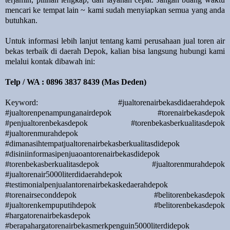
mencari ke tempat lain ~ kami sudah menyiapkan semua yang anda
butuhkan.
Untuk informasi lebih lanjut tentang kami perusahaan jual toren air
bekas terbaik di daerah Depok, kalian bisa langsung hubungi kami
melalui kontak dibawah ini:
Telp / WA : 0896 3837 8439 (Mas Deden)
Keyword: #jualtorenairbekasdidaerahdepok
#jualtorenpenampunganairdepok #torenairbekasdepok
#penjualtorenbekasdepok #torenbekasberkualitasdepok
#jualtorenmurahdepok
#dimanasihtempatjualtorenairbekasberkualitasdidepok
#disiniinformasipenjuaoantorenairbekasdidepok
#torenbekasberkualitasdepok #jualtorenmurahdepok
#jualtorenair5000literdidaerahdepok
#testimonialpenjualantorenairbekaskedaerahdepok
#torenairseconddepok #belitorenbekasdepok
#jualtorenkempuputihdepok #belitorenbekasdepok
#hargatorenairbekasdepok
#berapahargatorenairbekasmerkpenguin5000literdidepok