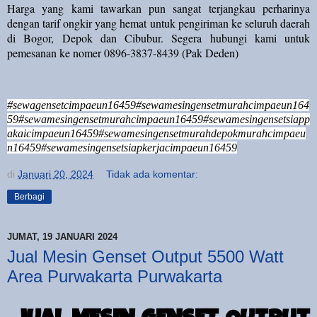
Harga yang kami tawarkan pun sangat terjangkau perharinya
dengan tarif ongkir yang hemat untuk pengiriman ke seluruh daerah
di Bogor, Depok dan Cibubur. Segera hubungi kami untuk
pemesanan ke nomer 0896-3837-8439 (Pak Deden)
#sewagensetcimpaeun16459#sewamesingensetmurahcimpaeun164
59#sewamesingensetmurahcimpaeun16459#sewamesingensetsiapp
akaicimpaeun16459#sewamesingensetmurahdepokmurahcimpaeu
n16459#sewamesingensetsiapkerjacimpaeun16459
di
Januari 20, 2024
Tidak ada komentar:
Berbagi
JUMAT, 19 JANUARI 2024
Jual Mesin Genset Output 5500 Watt
Area Purwakarta Purwakarta