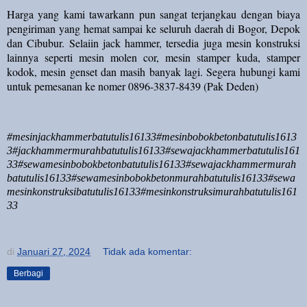
Harga yang kami tawarkann pun sangat terjangkau dengan biaya
pengiriman yang hemat sampai ke seluruh daerah di Bogor, Depok
dan Cibubur. Selaiin jack hammer, tersedia juga mesin konstruksi
lainnya seperti mesin molen cor, mesin stamper kuda, stamper
kodok, mesin genset dan masih banyak lagi. Segera hubungi kami
untuk pemesanan ke nomer 0896-3837-8439 (Pak Deden)
#mesinjackhammerbatutulis16133#mesinbobokbetonbatutulis1613
3#jackhammermurahbatutulis16133#sewajackhammerbatutulis161
33#sewamesinbobokbetonbatutulis16133#sewajackhammermurah
batutulis16133#sewamesinbobokbetonmurahbatutulis16133#sewa
mesinkonstruksibatutulis16133#mesinkonstruksimurahbatutulis161
33
di
Januari 27, 2024
Tidak ada komentar:
Berbagi