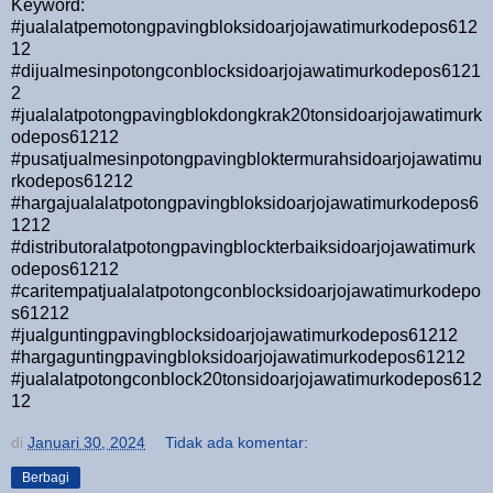
Keyword:
#jualalatpemotongpavingbloksidoarjojawatimurkodepos612
12
#dijualmesinpotongconblocksidoarjojawatimurkodepos6121
2
#jualalatpotongpavingblokdongkrak20tonsidoarjojawatimurk
odepos61212
#pusatjualmesinpotongpavingbloktermurahsidoarjojawatimu
rkodepos61212
#hargajualalatpotongpavingbloksidoarjojawatimurkodepos6
1212
#distributoralatpotongpavingblockterbaiksidoarjojawatimurk
odepos61212
#caritempatjualalatpotongconblocksidoarjojawatimurkodepo
s61212
#jualguntingpavingblocksidoarjojawatimurkodepos61212
#hargaguntingpavingbloksidoarjojawatimurkodepos61212
#jualalatpotongconblock20tonsidoarjojawatimurkodepos612
12
di
Januari 30, 2024
Tidak ada komentar:
Berbagi